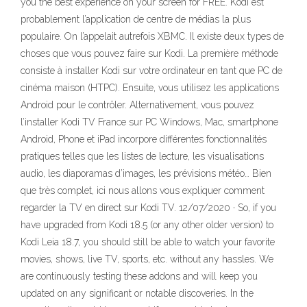
you the best experience on your screen for FREE. Kodi est
probablement l’application de centre de médias la plus
populaire. On l’appelait autrefois XBMC. Il existe deux types de
choses que vous pouvez faire sur Kodi. La première méthode
consiste à installer Kodi sur votre ordinateur en tant que PC de
cinéma maison (HTPC). Ensuite, vous utilisez les applications
Android pour le contrôler. Alternativement, vous pouvez
l’installer Kodi TV France sur PC Windows, Mac, smartphone
Android, Phone et iPad incorpore différentes fonctionnalités
pratiques telles que les listes de lecture, les visualisations
audio, les diaporamas d’images, les prévisions météo… Bien
que très complet, ici nous allons vous expliquer comment
regarder la TV en direct sur Kodi TV. 12/07/2020 · So, if you
have upgraded from Kodi 18.5 (or any other older version) to
Kodi Leia 18.7, you should still be able to watch your favorite
movies, shows, live TV, sports, etc. without any hassles. We
are continuously testing these addons and will keep you
updated on any significant or notable discoveries. In the