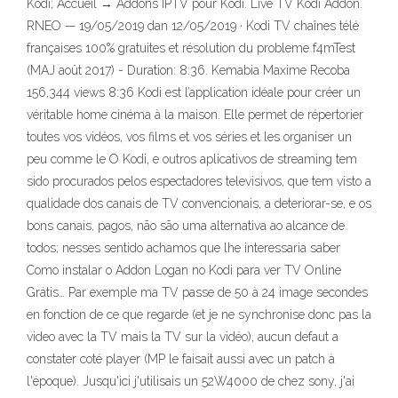
Kodi; Accueil → Addons IPTV pour Kodi. Live TV Kodi Addon.
RNEO — 19/05/2019 dan 12/05/2019 · Kodi TV chaînes télé
françaises 100% gratuites et résolution du probleme f4mTest
(MAJ août 2017) - Duration: 8:36. Kemabia Maxime Recoba
156,344 views 8:36 Kodi est l’application idéale pour créer un
véritable home cinéma à la maison. Elle permet de répertorier
toutes vos vidéos, vos films et vos séries et les organiser un
peu comme le O Kodi, e outros aplicativos de streaming tem
sido procurados pelos espectadores televisivos, que tem visto a
qualidade dos canais de TV convencionais, a deteriorar-se, e os
bons canais, pagos, não são uma alternativa ao alcance de
todos; nesses sentido achamos que lhe interessaria saber
Como instalar o Addon Logan no Kodi para ver TV Online
Grátis… Par exemple ma TV passe de 50 à 24 image secondes
en fonction de ce que regarde (et je ne synchronise donc pas la
video avec la TV mais la TV sur la vidéo), aucun defaut a
constater coté player (MP le faisait aussi avec un patch à
l'époque). Jusqu'ici j'utilisais un 52W4000 de chez sony, j'ai