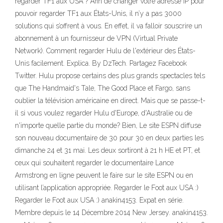
regarder TF1 aux USA ? Afin de changer votre adresse IP pour
pouvoir regarder TF1 aux États-Unis, il n’y a pas 3000
solutions qui s’offrent à vous. En effet, il va falloir souscrire un
abonnement à un fournisseur de VPN (Virtual Private
Network). Comment regarder Hulu de l'extérieur des États-
Unis facilement. Explica. By DzTech. Partagez Facebook
Twitter. Hulu propose certains des plus grands spectacles tels
que The Handmaid's Tale, The Good Place et Fargo, sans
oublier la télévision américaine en direct. Mais que se passe-t-
il si vous voulez regarder Hulu d'Europe, d'Australie ou de
n'importe quelle partie du monde? Bien, Le site ESPN diffuse
son nouveau documentaire de 30 pour 30 en deux parties les
dimanche 24 et 31 mai. Les deux sortiront à 21 h HE et PT, et
ceux qui souhaitent regarder le documentaire Lance
Armstrong en ligne peuvent le faire sur le site ESPN ou en
utilisant l’application appropriée. Regarder le Foot aux USA :)
Regarder le Foot aux USA :) anakin4153. Expat en série.
Membre depuis le 14 Décembre 2014 New Jersey. anakin4153.