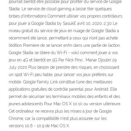
pourrait bientôt être possible pour profiter du service de Google
Stadia. Le service de cloud gaming a laissé filer quelques
bribes d'informations Comment utiliser vos propres contrôleurs
pour jouer à Google Stadia by SasukE avril 10, 2020, 2:30 Le
niveau gratuit du service de jeux en nuage de Google Stadia a
récemment été lancé, permettant à ceux qui n’ont pas acheté
l’édition Premiere de se lancer enfin dans une partie de l’action.
Google Stadia se libère du Wi-Fi - voici comment jouer à vos
jeux en 4G et bientôt en 5G Par Nick Pino , Manar Djoubri 29
July 2020 Plus besoin de prendre des risques, en choisissant
un spot Wi-Fi peu fiable, pour lancer vos jeux préférés sur
mobile. Google Family Link constitue l’une des meilleures
applications gratuites de contrôle parental pour Android. Elle
permet de sécuriser les terminaux mobiles des enfants et des
jeunes adolescents Pour Mac OS X 10.10 ou version ultérieure.
Cet ordinateur ne recevra plus les mises à jour de Google
Chrome, car la compatibilité n'est plus assurée sur les
versions 10.6 - 10.9 de Mac OS X.